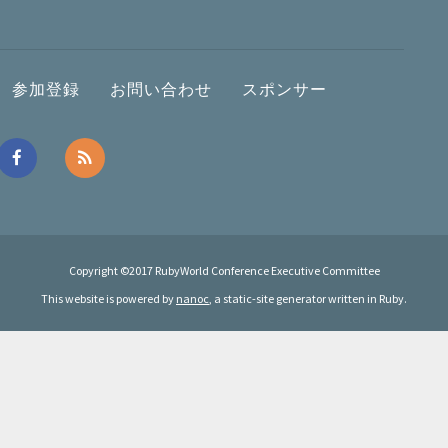
参加登録
お問い合わせ
スポンサー
Copyright ©2017 RubyWorld Conference Executive Committee
This website is powered by
nanoc
, a static-site generator written in Ruby.